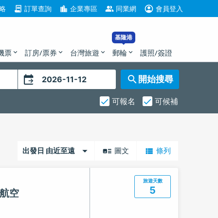
account_circle
contract
location_city
group
略
訂單查詢
企業專區
同業網
會員登入
基隆港
機票
訂房/票券
台灣旅遊
郵輪
護照/簽證
expand_more
expand_more
expand_more
expand_more
開始搜尋
可報名
可候補
出發日 由近至遠
圖文
條列
旅遊天數
5
州航空