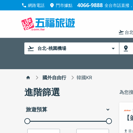
4066-9888
call
location_on
網路電話
門市據點
全台市話直撥，手
flight_takeoff
台
台北-桃園機場
國外自由行
韓國KR
進階篩選
為您
旅遊預算
【
釜