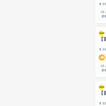
首
08 
【
首
08 
【
首