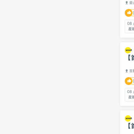
釜
08 
【
首
08 
【