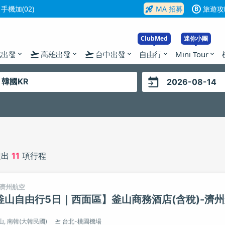
rocket_launch
機加(02)
MA 招募
旅遊攻
B
ClubMed
迷你小團
flight_takeoff
flight_takeoff
北出發
高雄出發
台中出發
自由行
Mini Tour
expand_more
expand_more
expand_more
expand_more
expand_more
搜出
11
項行程
濟州航空
釜山自由行5日｜西面區】釜山商務酒店(含稅)-濟
山,
南韓(大韓民國)
台北-桃園機場