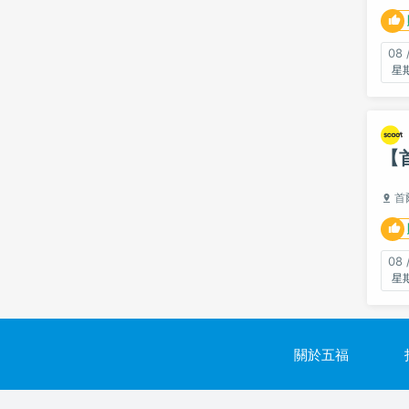
08 
【
首
08 
關於五福