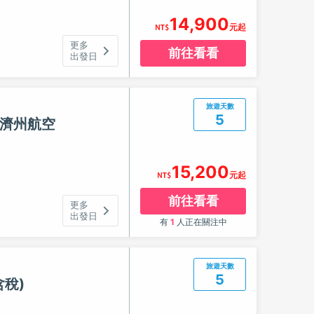
14,900
元起
更多
前往看看
出發日
旅遊天數
5
-濟州航空
15,200
元起
前往看看
更多
出發日
有
1
人正在關注中
旅遊天數
5
稅)