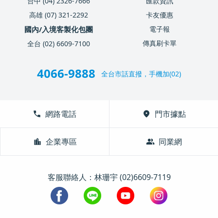
台中 (04) 2326-7666
匯款資訊
高雄 (07) 321-2292
卡友優惠
國內/入境客製化包團
電子報
傳真刷卡單
全台 (02) 6609-7100
4066-9888
全台市話直撥，手機加(02)
call
網路電話
location_on
門市據點
location_city
企業專區
group
同業網
客服聯絡人：林珊宇 (02)6609-7119