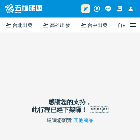
contract
person
rocket_launch
B
menu
flight_takeoff
flight_takeoff
flight_takeoff
台北出發
高雄出發
台中出發
自由行
感謝您的支持，
此行程已經下架囉！

建議您瀏覽
其他商品