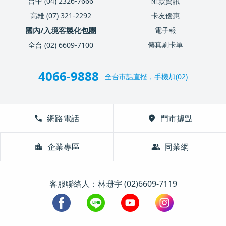
台中 (04) 2326-7666
匯款資訊
高雄 (07) 321-2292
卡友優惠
國內/入境客製化包團
電子報
傳真刷卡單
全台 (02) 6609-7100
4066-9888
全台市話直撥，手機加(02)
call
網路電話
location_on
門市據點
location_city
企業專區
group
同業網
客服聯絡人：林珊宇 (02)6609-7119