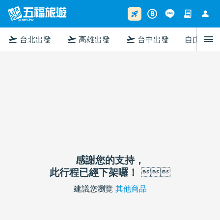
contract
person
rocket_launch
B
menu
flight_takeoff
flight_takeoff
flight_takeoff
台北出發
高雄出發
台中出發
自由行
感謝您的支持，
此行程已經下架囉！

建議您瀏覽
其他商品