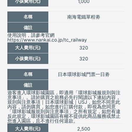
1,000
10. 本行程設定房型為經濟雙人房之特別優惠價，若需求其他房
型，每人需加價。
南海電鐵單程劵
11. 若您想要的日期沒有開團，或是您想要的飯店不在網
頁上，歡迎直接來電洽詢。
使用說明，請參考官網
https://www.nankai.co.jp/tc_railway
12. 日本的小孩不佔床限定於未滿6歲以下，6歲以上皆需
320
佔床，請注意！
320
13. 兩歲以上的兒童必須在航程中佔用一個機位，且需支
付全額機票價格、稅收及費用。
未滿兩歲之嬰兒票價是不含
日本環球影城門票一日劵
行李，機上也無提供嬰兒搖籃。
14. 由於酒店房價異動頻繁，表列報價只能以平日正常酒
遊客進入環球影城園區，即適用「環球影城服規則與注
店合約房入住費用為基礎報價，若遇調漲或會展期間或
意事項」。請於購買之前務必先行閱讀以下連結內容，
規則與注意事項｜日本環球影城｜USJ，如您不同意此
特殊節日及各種其它狀況，可能會有額外加價，我們將
內容，請勿購買，如您進行訂購付款，即視為您同意
會於您訂購後，與您確認相關正確費用，造成不便之
「環球影城服規則與注意事項」之所有規定，如您有違
反此規定，環球影城園區有權不提供此商品服務或禁止
處，敬請見諒並瞭解。
您進入園區，且不進行任何退款。
2,500
15. 酒店一旦經確認保證入住後，不得取消或更改入住日