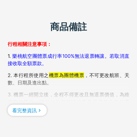
商品備註
行程相關注意事項：
1.
樂桃
航空團體票成行率100%無法退票轉讓。若取消直
接收取全額票款。
2. 本行程所使用之
機票為團體機票
，不可更改航班、天
數、日期及進出點。
3.
機票一經開立後，全程不得更改且無退票價值，
為維
護您的權益，請於付款前確認此商品是否符合您的需
求，謝謝。
看完整資訊
4. 團體機位之座位排法以旅客姓的排序為主，無法保證
同行的旅客可坐在一起，敬請見諒！