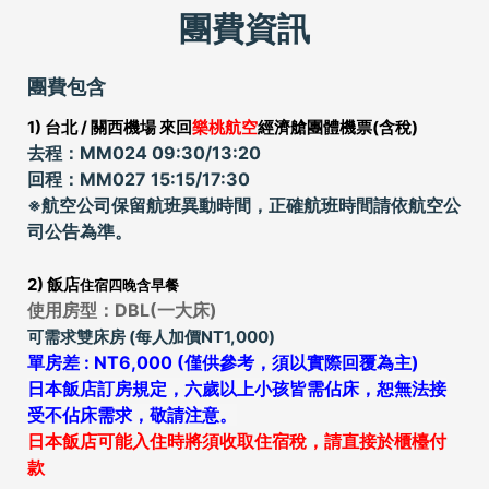
團費資訊
團費包含
1) 台北 / 關西機場 來回
樂桃航空
經濟艙團體機票(含稅)
去程：MM024 09:30/13:20
回程：MM027 15:15/17:30
※航空公司保留航班異動時間，正確航班時間請依航空公
司公告為準。
2) 飯店
住宿四晚含早餐
使用房型：DBL(一大床
)
可需求雙床房 (每人加價NT1,000)
單房差 : NT6,000 (僅供參考，須以實際回覆為主)
日本飯店訂房規定，六歲以上小孩皆需佔床，恕無法接
受不佔床需求，敬請注意。
日本飯店可能入住時將須收取住宿稅，請直接於櫃檯付
款