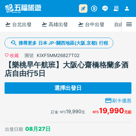
contract
person
rocket_launch
B
menu
flight_takeoff
flight_takeoff
flight_takeoff
台北出發
高雄出發
台中出發
自由行
搜尋更多
日本 JP-關西地區(大阪.京都)
行程
團號
KIXF5MM26827T02
收藏
【樂桃早午航班】大阪心齋橋格蘭多酒
店自由行5日
選擇出發日
刷卡優惠
19,990
19,990
訂金
08月27日
出發日期