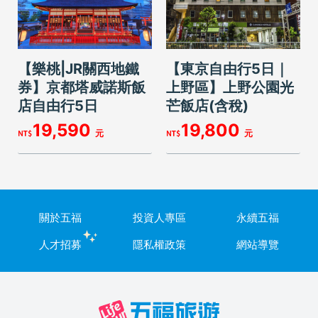
【樂桃|JR關西地鐵
【東京自由行5日｜
券】京都塔威諾斯飯
上野區】上野公園光
店自由行5日
芒飯店(含稅)
19,590
19,800
關於五福
投資人專區
永續五福
人才招募
隱私權政策
網站導覽