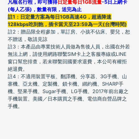
凡報名行程，即可獲得
日定量每日1GB流量
-5日上網卡
(每人乙張)，數量有限，送完為止
註1：日定量方案為每日1GB高速4G，超過降速
128kbps吃到飽，插卡當天至23:59為一天(台灣時間)
註2：贈品限全程參加，單訂房、小孩不佔床
、
嬰兒
，恕
不贈送，敬請見諒
註3：本產品由專業技術人員做為售後人員，出國在外若
無法上網，請使用網路聯繫SIM卡上之客服專線或LINE
窗口幫您排查，若未聯繫回國要求退費，本公司有權拒
絕退費。
註4：不適用裝置平板、翻譯機、分享器、3G手機、山
寨機、亞太機、定製機、鎖卡機、綁約機、SHARP手
機、堅果手機、Sugar手機、LG手機、2017年前出廠之
手機裝置、美國／日本購買之手機、電信商自營品牌之
手機。