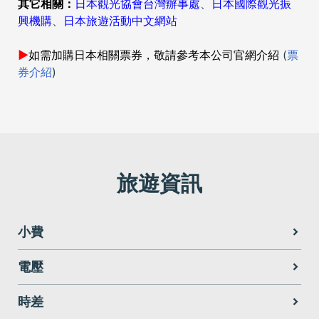
其它相關：
日本觀光協會台灣辦事處
、
日本國際觀光振
費：如行李超重費、飲料酒類、洗衣、電話、私人交通費等。
興機購
、
日本旅遊活動中文網站
22.
以上為樂桃航空公司所公佈，如有更改恕不另行通
知，相關事宜依樂桃航空公告為準！
►
如需加購日本相關票券，敬請參考本公司官網介紹
(
票
券介紹
)
旅遊資訊
小費
電壓
時差