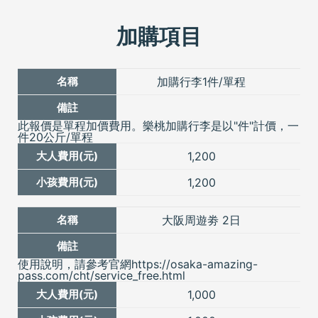
5. 行李加購及選位規定：行李加購需另外加價(費用請參
考: 加購項目區)， 請在開票前一併告知業務，一旦開票
加購項目
後則無法加購。
未滿兩歲之嬰兒票價，不含行李，但可免費攜帶一台嬰
加購行李1件/單程
兒車。
6.
各航班嬰兒數量限制 & 訂位注意事項,因飛航考量及法規限制
，每航班可受理嬰兒數量上限為10名。
此報價是單程加價費用。樂桃加購行李是以"件"計價，一
件20公斤/單程
1,200
7.
若遇滿房，則會推薦旅客改住同級飯店，若飯店價格
落差太大，會告之需補房差，敬請注意。
1,200
8. 航班時間僅供參考，實際飛行時間請依航空公司公告
大阪周遊劵 2日
為準，航空公司保留航班變更之權利。
9. 有關天候惡劣等因素而導致之航班延誤及取消的處
使用說明，請參考官網https://osaka-amazing-
理，如遇此情況，旅客不需支付取消及更改所產生之手
pass.com/cht/service_free.html
續費，樂桃航空將會提供旅客轉乘其他航班。
1,000
(無法轉乘其他航空公司的航班)