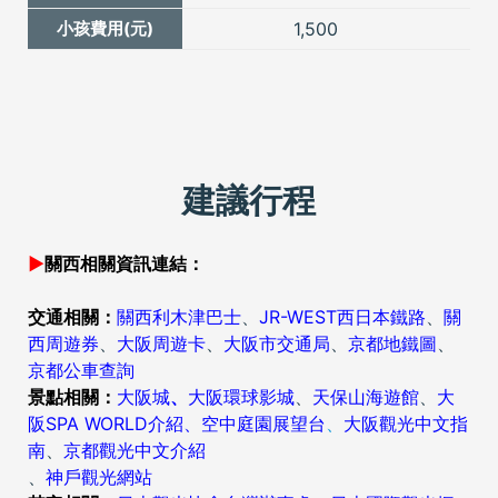
期、換人。若有任何更改，酒店會收取全額房費。
1,500
16. 前往日本旅客入境時需提供本人指紋和拍攝臉部照片
並接受入境審查官之審查，拒絕配合者將不獲准入境，
敬請知悉。
17. 登機手續辦理，請務必詳讀，網站連結：
http://www.flypeach.com/tw/airports/howtocheckin.as
建議行程
18.
日本酒店和其他國內外酒店一樣，櫃檯可能會要求客
人另外繳交一筆現金或刷卡作為住宿押金，客人退房
►
關西相關資訊連結：
時，若在酒店無額外的消費，押金會退還或銷毀刷卡
單。
交通相關：
關西利木津巴士
、
JR-WEST西日本鐵路
、
關
19.
本行程已為特惠產品，不適用與本公司其他優惠專案合併使
西周遊券
、
大阪周遊卡
、
大阪市交通局
、
京都地鐵圖
、
用。
京都公車查詢
20. 若逢旺季期間，例如日本連休假期、新年、賞櫻、賞楓等旺
景點相關：
大阪城
、
大阪環球影城
、
天保山海遊館
、
大
季，房價會有所浮動，可能會有部份加價，會請服務人員和您確
阪SPA WORLD介紹
、
空中庭園展望台
、
大阪觀光中文指
認，敬請見諒！
南
、
京都觀光中文介紹
、
神戶觀光網站
21. 本行程不含行程表上未表明之各項開支，及純係私人之消