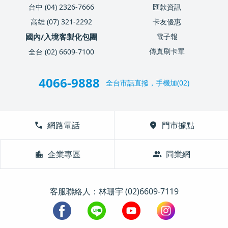
台中 (04) 2326-7666
匯款資訊
高雄 (07) 321-2292
卡友優惠
國內/入境客製化包團
電子報
傳真刷卡單
全台 (02) 6609-7100
4066-9888
全台市話直撥，手機加(02)
call
網路電話
location_on
門市據點
location_city
企業專區
group
同業網
客服聯絡人：林珊宇 (02)6609-7119