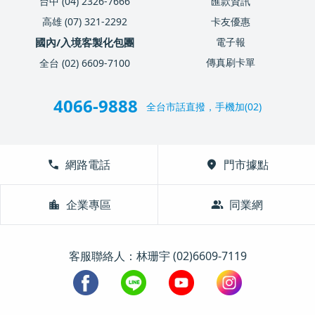
台中 (04) 2326-7666
匯款資訊
高雄 (07) 321-2292
卡友優惠
國內/入境客製化包團
電子報
傳真刷卡單
全台 (02) 6609-7100
4066-9888
全台市話直撥，手機加(02)
call
網路電話
location_on
門市據點
location_city
企業專區
group
同業網
客服聯絡人：林珊宇 (02)6609-7119