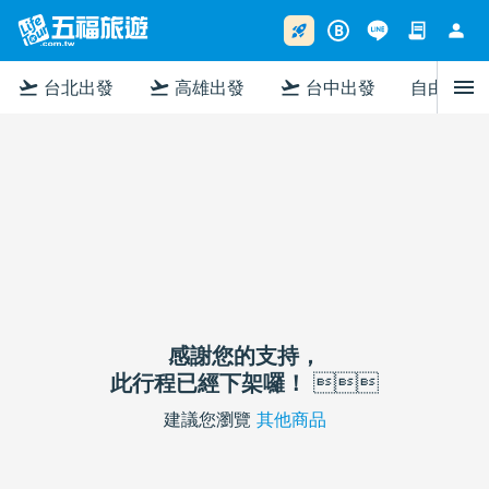
contract
person
rocket_launch
B
menu
flight_takeoff
flight_takeoff
flight_takeoff
台北出發
高雄出發
台中出發
自由行
感謝您的支持，
此行程已經下架囉！

建議您瀏覽
其他商品