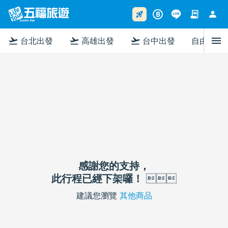
contract
person
rocket_launch
B
menu
flight_takeoff
flight_takeoff
flight_takeoff
台北出發
高雄出發
台中出發
自由行
感謝您的支持，
此行程已經下架囉！

建議您瀏覽
其他商品