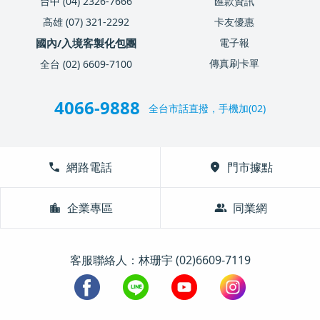
台中 (04) 2326-7666
匯款資訊
高雄 (07) 321-2292
卡友優惠
國內/入境客製化包團
電子報
傳真刷卡單
全台 (02) 6609-7100
4066-9888
全台市話直撥，手機加(02)
call
網路電話
location_on
門市據點
location_city
企業專區
group
同業網
客服聯絡人：林珊宇 (02)6609-7119